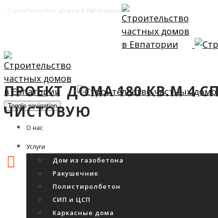
Строительство домов в Евпатории
ПРОЕКТ ДОМА 180 КВ.М 4 
ЧИСТОВУЮ
Toggle navigation
О нас
Услуги
Дом из газобетона
Ракушечник
Полистиролбетон
СИП и ЦСП
Каркасные дома