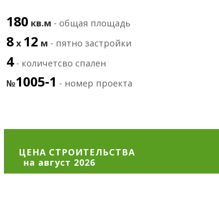
180
кв.м
- общая площадь
8
12
х
м
- пятно застройки
4
- количетсво спален
1005-1
№
- номер проекта
ЦЕНА СТРОИТЕЛЬСТВА