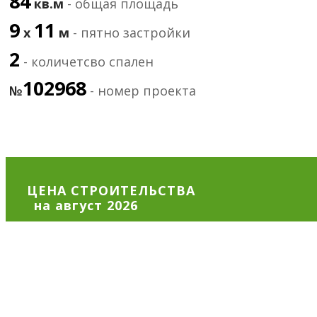
84
кв.м
- общая площадь
9
11
х
м
- пятно застройки
2
- количетсво спален
102968
№
- номер проекта
ЦЕНА СТРОИТЕЛЬСТВА