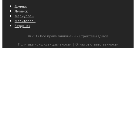
Донецк
Луганск
Мариуполь
Мелитополь
Бердянск
© 2017 Все права защищены -
Строители домов
Политика конфиденциальности
|
Отказ от ответственности