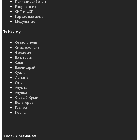
Полистиролбетон
Ракушечник
СИП и ЦСП
Каркасные дома
Модульные
По Крыму
Севастополь
Симферополь
Феодосия
Евпатория
Саки
Бахчисарай
Судак
Ленино
Ялта
Алушта
Алупка
Старый Крым
Белогорск
Гаспра
Керчь
В новых регионах