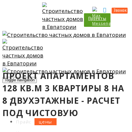
Прайс
Калькулятор
Звонок
Проекты
ПРОЕКТ АПАРТАМЕНТОВ
Toggle navigation
128 КВ.М 3 КВАРТИРЫ 8 НА
8 ДВУХЭТАЖНЫЕ - РАСЧЕТ
О нас
ПОД ЧИСТОВУЮ
Услуги
Прайс