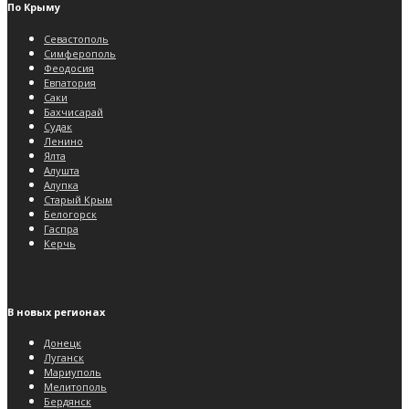
По Крыму
Севастополь
Симферополь
Феодосия
Евпатория
Саки
Бахчисарай
Судак
Ленино
Ялта
Алушта
Алупка
Старый Крым
Белогорск
Гаспра
Керчь
В новых регионах
Донецк
Луганск
Мариуполь
Мелитополь
Бердянск