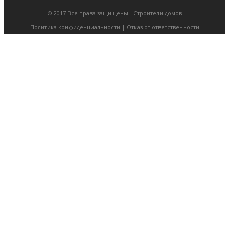
© 2017 Все права защищены -
Строители домов
Политика конфиденциальности
|
Отказ от ответственности