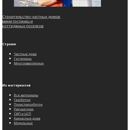
Строительство частных домов,
мини гостиниц и
коттеджных поселков
Строим
Частные дома
Гостиницы
Многоквартирные
Из материалов
Все материалы
Газобетон
Полистиролбетон
Ракушечник
СИП и ЦСП
Каркасные дома
Модульные