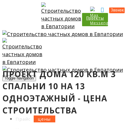
Прайс
Калькулятор
Звонок
Проекты
ПРОЕКТ ДОМА 120 КВ.М 3
Toggle navigation
СПАЛЬНИ 10 НА 13
ОДНОЭТАЖНЫЙ - ЦЕНА
О нас
СТРОИТЕЛЬСТВА
Услуги
Прайс