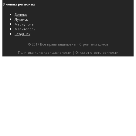
В новых регионах
Донецк
Луганск
Мариуполь
Мелитополь
Бердянск
© 2017 Все права защищены -
Строители домов
Политика конфиденциальности
|
Отказ от ответственности