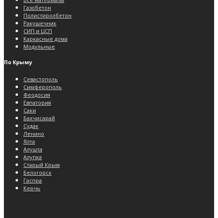
Газобетон
Полистиролбетон
Ракушечник
СИП и ЦСП
Каркасные дома
Модульные
По Крыму
Севастополь
Симферополь
Феодосия
Евпатория
Саки
Бахчисарай
Судак
Ленино
Ялта
Алушта
Алупка
Старый Крым
Белогорск
Гаспра
Керчь